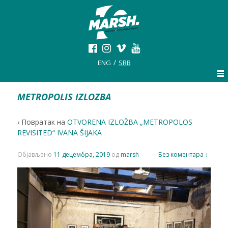
ENG
SRB
Metropolis izlozba
METROPOLIS IZLOZBA
‹ Повратак на
OTVORENA IZLOŽBA „METROPOLOS
REVISITED“ IVANA ŠIJAKA
Објављено
11 децембра, 2019
од
marsh
—
Без коментара ↓