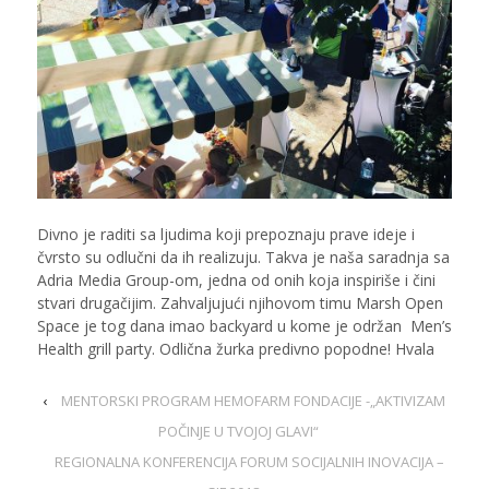
Divno je raditi sa ljudima koji prepoznaju prave ideje i
čvrsto su odlučni da ih realizuju. Takva je naša saradnja sa
Adria Media Group-om, jedna od onih koja inspiriše i čini
stvari drugačijim. Zahvaljujući njihovom timu Marsh Open
Space je tog dana imao backyard u kome je održan Men’s
Health grill party. Odlična žurka predivno popodne! Hvala
‹
MENTORSKI PROGRAM HEMOFARM FONDACIJE -„AKTIVIZAM
POČINJE U TVOJOJ GLAVI“
REGIONALNA KONFERENCIJA FORUM SOCIJALNIH INOVACIJA –