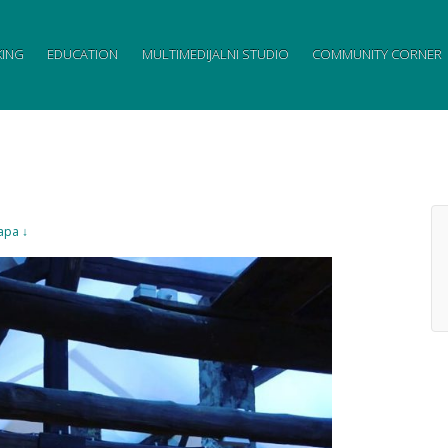
ING
EDUCATION
MULTIMEDIJALNI STUDIO
COMMUNITY CORNER
ара ↓