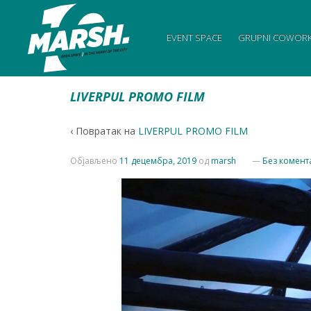
EVENT SPACE
GRUPNI COWORK
LIVERPUL PROMO FILM
‹ Повратак на
LIVERPUL PROMO FILM
Објављено
11 децембра, 2019
од
marsh
—
Без комент