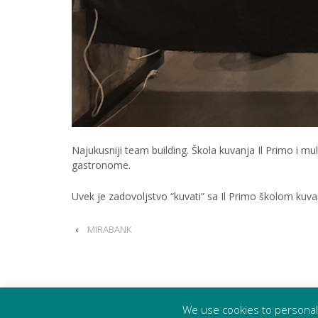
Najukusniji team building. Škola kuvanja Il Primo i m
gastronome.
Uvek je zadovoljstvo “kuvati” sa Il Primo školom kuva
‹
MIRABANK
We use cookies to personali
© 2009 - 2026
Marsh