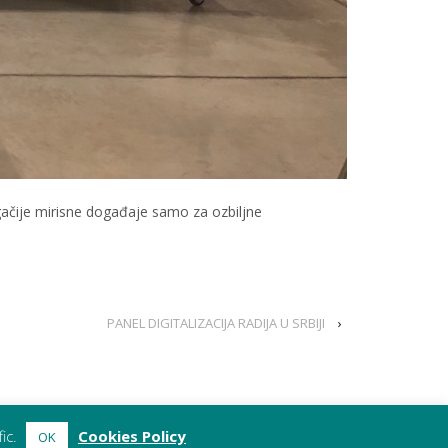
ugačije mirisne događaje samo za ozbiljne
PANEL DIGITALIZACIJA RADIJA U SRBIJI
›
fic.
Cookies Policy
OK
n d.o.o, Cetinjska 15, 11000 Belgrade, Serbia;
office@marsh.co.rs