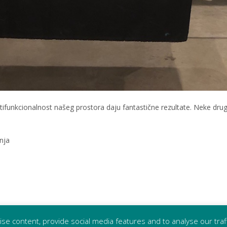
ultifunkcionalnost našeg prostora daju fantastične rezultate. Neke dr
nja
se content, provide social media features and to analyse our traf
Marsh Productio