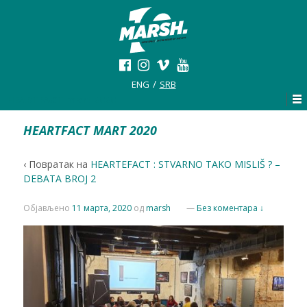
ENG
SRB
HEARTFACT mart 2020
HEARTFACT MART 2020
‹ Повратак на
HEARTEFACT : STVARNO TAKO MISLIŠ ? –
DEBATA BROJ 2
Објављено
11 марта, 2020
од
marsh
—
Без коментара ↓