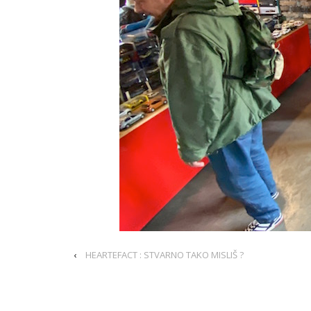
‹
HEARTEFACT : STVARNO TAKO MISLIŠ ?