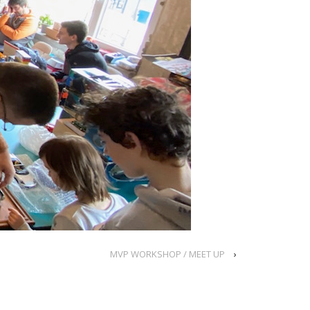
MVP WORKSHOP / MEET UP
›