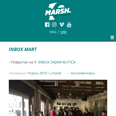
ENG
SRB
Inbox mart
INBOX MART
‹ Повратак на
9. INBOX SAJAM AUTIĆA
Објављено
19 јуна, 2019
од
marsh
—
Без коментара ↓